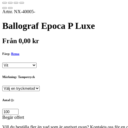
Artnr.
NX-40005-
Ballograf Epoca P Luxe
Från
0,00
kr
Färg:
Rensa
Märkning: Tampotryck
Antal ():
Begär offert
Vill du beställa fler än vad som är angivet ovan? Kontakta oss för en o