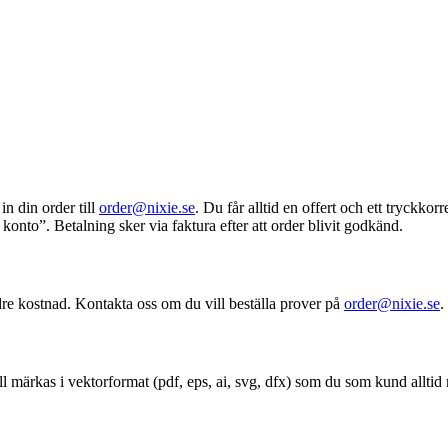
n din order till
order@nixie.se
. Du får alltid en offert och ett tryckk
konto”. Betalning sker via faktura efter att order blivit godkänd.
dre kostnad. Kontakta oss om du vill beställa prover på
order@nixie.se
.
ll märkas i vektorformat (pdf, eps, ai, svg, dfx) som du som kund allti