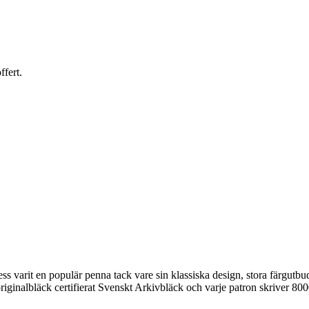
ffert.
s varit en populär penna tack vare sin klassiska design, stora färgut
iginalbläck certifierat Svenskt Arkivbläck och varje patron skriver 8000