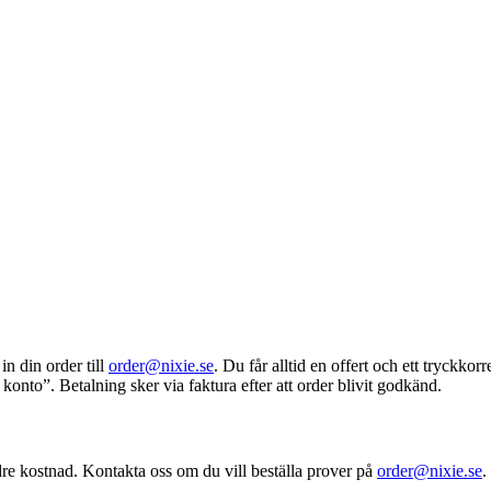
n din order till
order@nixie.se
. Du får alltid en offert och ett tryckk
konto”. Betalning sker via faktura efter att order blivit godkänd.
dre kostnad. Kontakta oss om du vill beställa prover på
order@nixie.se
.