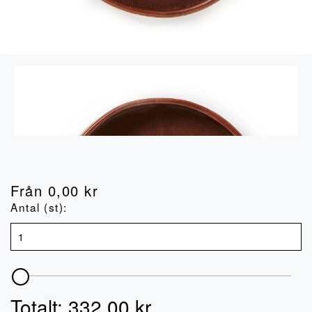
Från
0,00
kr
Antal (st):
Totalt:
332,00
kr