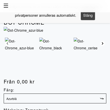
Navigering
Vänligen notera att vi endast säljer till företag. Order lagda av
privatpersoner annulleras automatiskt.
Stäng
Artnr.
NX-40014-
DOT CHROME
Från
0,00
kr
Färg:
Märkning: Tampotryck