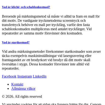
Vad är kliché- och schablonkostnad?
Beroende på märkningsmetod så måste vi alltid ta fram en mall för
ditt motiv. De vanligaste tryckmetoderna screentryck och
transfertryck behöver en mall per tryckfärg, varför den fasta
schablonkostnaden multipliceras med antalet tryckfärger. Vid
repeatorder av samma motiv försvinner den kostnaden.
Vad är startkostnad?
Vid andra märkningsmetoder förekommer startkostnader som avser
täcka exempelvis maskininställningar vid lasergravering eller
framtagandet av ett brodyrkort vid brodyr då ditt motiv skall
översättas i stygn. Dessa kostnader försvinner inte alltid vid
repeatorder.
Facebook
Instagram
LinkedIn
Kontakt
Allmänna vilkor
© 2026. All rights reserved
Vi använder cookies för att sidan ska fungera bättre för dig. Genom