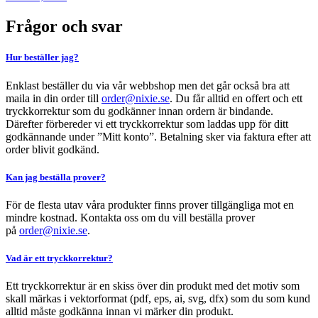
Frågor och svar
Hur beställer jag?
Enklast beställer du via vår webbshop men det går också bra att
maila in din order till
order@nixie.se
. Du får alltid en offert och ett
tryckkorrektur som du godkänner innan ordern är bindande.
Därefter förbereder vi ett tryckkorrektur som laddas upp för ditt
godkännande under ”Mitt konto”. Betalning sker via faktura efter att
order blivit godkänd.
Kan jag beställa prover?
För de flesta utav våra produkter finns prover tillgängliga mot en
mindre kostnad. Kontakta oss om du vill beställa prover
på
order@nixie.se
.
Vad är ett tryckkorrektur?
Ett tryckkorrektur är en skiss över din produkt med det motiv som
skall märkas i vektorformat (pdf, eps, ai, svg, dfx) som du som kund
alltid måste godkänna innan vi märker din produkt.