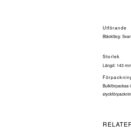
Utförande
Bläckfärg: Svar
Storlek
Längd: 143 m
Förpacknin
Bulkförpackas i 
styckförpackni
RELATE