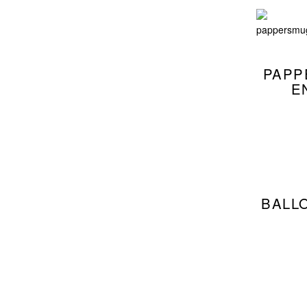
PAPP
E
BALL