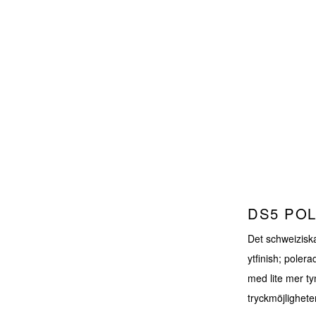
DS5 PO
Det schweiziska
ytfinish; pole
med lite mer ty
tryckmöjlighete