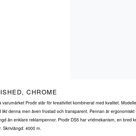
LISHED, CHROME
 varumärket Prodir står för kreativitet kombinerat med kvalitet. Modelle
rad likt denna men även frostad och transparent. Pennan är ergonomisk
ngd än enklare reklampennor. Prodir DS5 har vridmekanism, en bred kro
r. Skrivlängd: 4000 m.