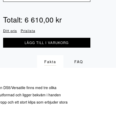
Totalt:
6 610,00
kr
Ditt pris
Prislista
LÄGG TILL I VARUKORG
Fakta
FAQ
n DS5/Versatile finns med tre olika
t utformad och ligger bekväm i handen
pp och ett stort klips som erbjuder stora