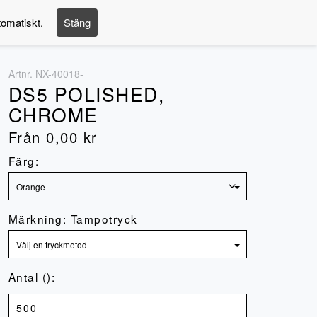
tomatiskt.
Stäng
Logga in
Artnr.
NX-40018-
DS5 POLISHED,
CHROME
Från
0,00
kr
Färg:
Märkning: Tampotryck
Antal ():