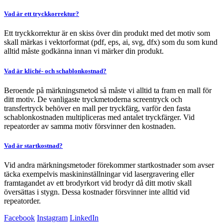
Vad är ett tryckkorrektur?
Ett tryckkorrektur är en skiss över din produkt med det motiv som
skall märkas i vektorformat (pdf, eps, ai, svg, dfx) som du som kund
alltid måste godkänna innan vi märker din produkt.
Vad är kliché- och schablonkostnad?
Beroende på märkningsmetod så måste vi alltid ta fram en mall för
ditt motiv. De vanligaste tryckmetoderna screentryck och
transfertryck behöver en mall per tryckfärg, varför den fasta
schablonkostnaden multipliceras med antalet tryckfärger. Vid
repeatorder av samma motiv försvinner den kostnaden.
Vad är startkostnad?
Vid andra märkningsmetoder förekommer startkostnader som avser
täcka exempelvis maskininställningar vid lasergravering eller
framtagandet av ett brodyrkort vid brodyr då ditt motiv skall
översättas i stygn. Dessa kostnader försvinner inte alltid vid
repeatorder.
Facebook
Instagram
LinkedIn