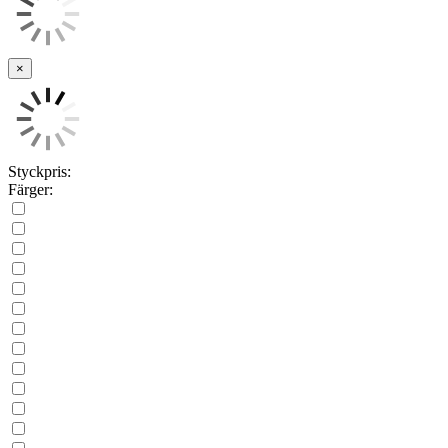
×
Styckpris:
Färger: