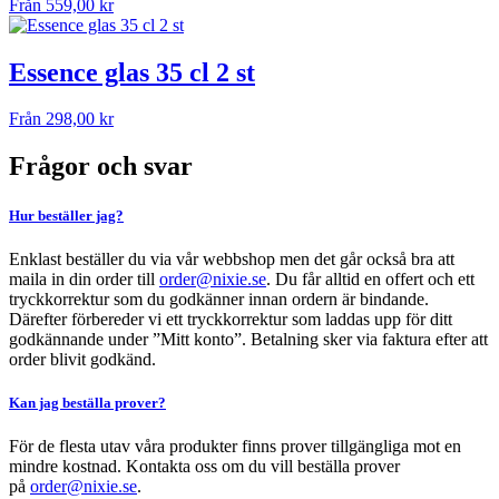
Från
559,00
kr
Essence glas 35 cl 2 st
Från
298,00
kr
Frågor och svar
Hur beställer jag?
Enklast beställer du via vår webbshop men det går också bra att
maila in din order till
order@nixie.se
. Du får alltid en offert och ett
tryckkorrektur som du godkänner innan ordern är bindande.
Därefter förbereder vi ett tryckkorrektur som laddas upp för ditt
godkännande under ”Mitt konto”. Betalning sker via faktura efter att
order blivit godkänd.
Kan jag beställa prover?
För de flesta utav våra produkter finns prover tillgängliga mot en
mindre kostnad. Kontakta oss om du vill beställa prover
på
order@nixie.se
.