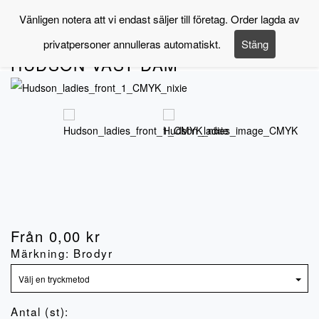
Navigering
Vänligen notera att vi endast säljer till företag. Order lagda av
privatpersoner annulleras automatiskt.
Stäng
Artnr.
NX-70029-01
HUDSON VÄST DAM
Från
0,00
kr
Märkning: Brodyr
Antal (st):