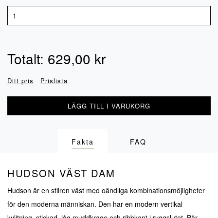
Totalt:
629,00
kr
Ditt pris
Prislista
LÄGG TILL I VARUKORG
Fakta
FAQ
HUDSON VÄST DAM
Hudson är en stilren väst med oändliga kombinationsmöjligheter
för den moderna människan. Den har en modern vertikal
kvlitning, stickad, låg muddkrage och ribbkant i ryggslutet. Bär