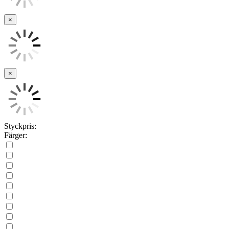
×
×
Styckpris:
Färger: