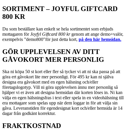
SORTIMENT – JOYFUL GIFTCARD
800 KR
Du som beställare kan enkelt se hela sortimentet som erbjuds
mottagaren för
Joyfyl Giftcard 800 kr
genom att ange demo+valör,
exempelvis ”demo800″för just detta kort,
på den här hemsidan.
GÖR UPPLEVELSEN AV DITT
GÅVOKORT MER PERSONLIG
Ska ni köpa 50 st kort eller fler så tycker vi att ni ska passa på att
göra ert gåvokort lite mer personligt. För 495 kr kan ni själva
designa era gåvokort med en egen hälsning och/eller
företagslogotyp. Vill ni göra upplevelsen ännu mer personlig så
hjälper vi er även att designa hemsidan där korten löses in. Ni kan
välja en egen hälsningsfras i text eller spela in en videohälsning till
era mottagare som spelas upp när dem loggar in för att välja sin
gåva. Leveranstiden för egendesignat kort och/eller hemsida är 14
dagar från godkänt korrektur.
FRAKTKOSTNAD