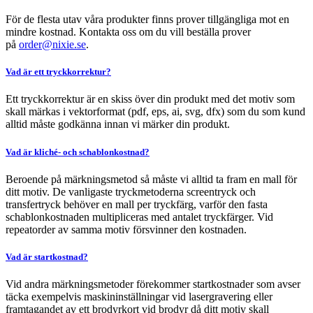
För de flesta utav våra produkter finns prover tillgängliga mot en
mindre kostnad. Kontakta oss om du vill beställa prover
på
order@nixie.se
.
Vad är ett tryckkorrektur?
Ett tryckkorrektur är en skiss över din produkt med det motiv som
skall märkas i vektorformat (pdf, eps, ai, svg, dfx) som du som kund
alltid måste godkänna innan vi märker din produkt.
Vad är kliché- och schablonkostnad?
Beroende på märkningsmetod så måste vi alltid ta fram en mall för
ditt motiv. De vanligaste tryckmetoderna screentryck och
transfertryck behöver en mall per tryckfärg, varför den fasta
schablonkostnaden multipliceras med antalet tryckfärger. Vid
repeatorder av samma motiv försvinner den kostnaden.
Vad är startkostnad?
Vid andra märkningsmetoder förekommer startkostnader som avser
täcka exempelvis maskininställningar vid lasergravering eller
framtagandet av ett brodyrkort vid brodyr då ditt motiv skall