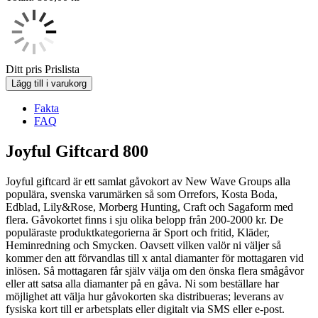
Ditt pris
Prislista
Lägg till i varukorg
Fakta
FAQ
Joyful Giftcard 800
Joyful giftcard är ett samlat gåvokort av New Wave Groups alla
populära, svenska varumärken så som Orrefors, Kosta Boda,
Edblad, Lily&Rose, Morberg Hunting, Craft och Sagaform med
flera. Gåvokortet finns i sju olika belopp från 200-2000 kr. De
populäraste produktkategorierna är Sport och fritid, Kläder,
Heminredning och Smycken. Oavsett vilken valör ni väljer så
kommer den att förvandlas till x antal diamanter för mottagaren vid
inlösen. Så mottagaren får själv välja om den önska flera smågåvor
eller att satsa alla diamanter på en gåva. Ni som beställare har
möjlighet att välja hur gåvokorten ska distribueras; leverans av
fysiska kort till er arbetsplats eller digitalt via SMS eller e-post.