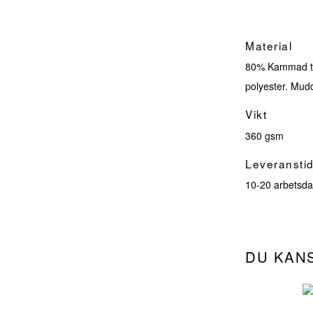
Material
80% Kammad tur
polyester. Mu
Vikt
360 gsm
Leveransti
10-20 arbetsda
DU KAN