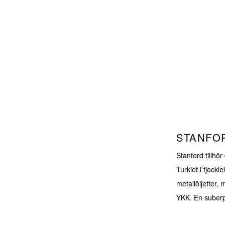
STANFO
Stanford tillhö
Turkiet i tjoc
metallöljetter
YKK. En suberp 