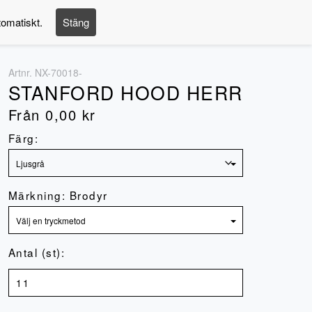
tomatiskt.
Stäng
Logga in
Artnr.
NX-70018-
STANFORD HOOD HERR
Från
0,00
kr
Färg:
Märkning: Brodyr
Antal (st):