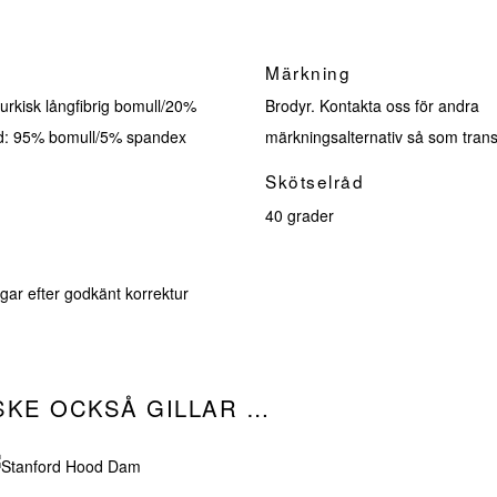
Märkning
kisk långfibrig bomull/20%
Brodyr. Kontakta oss för andra
dd: 95% bomull/5% spandex
märkningsalternativ så som trans
Skötselråd
40 grader
d
gar efter godkänt korrektur
SKE OCKSÅ GILLAR …