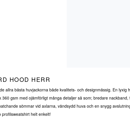
RD HOOD HERR
r de allra bästa huvjackorna både kvalitets- och designmässig. En lyxig h
klek 360 gsm med ojämförligt många detaljer så som; bredare nackband,
, matchande sömmar vid axlarna, vändsydd huva och en snygg avslutning
profilsweatshirt helt enkelt!