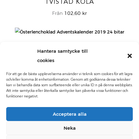
TVISTAD KOLA
Från
102,60
kr
Hantera samtycke till
ÖSTERLEN CHOKLADKALENDER
cookies
Från
285,00
kr
För att ge de bästa upplevelserna använder vi teknik som cookies för att lagra
och/eller komma åt enhetsinformation. Genom att godkänna dessa tekniker
kan vi behandla data som surfbeteende eller unika ID:n på denna webbplats.
Att inte samtycka eller återkalla samtycke kan påverka vissa funktioner och
funktioner negativt.
Acceptera alla
FACEBOOK
INSTAGRAM
LINKEDIN
Neka
Kontakt
Allmänna vilkor