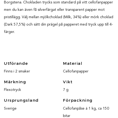
Borgstena. Chokladen trycks som standard på vitt cellofanpapper
men du kan även få silverfärgat eller transparent papper mot
pristillägg. Välj mellan mjölkchoklad (Milk, 34%) eller mörk choklad
(Dark 57,5%) och sätt din prägel på papperet med tryck upp till 4-
färger.
Utförande
Material
Finns i 2 smaker
Cellofanpapper
Märkning
Vikt
Flexotryck
7 g
Ursprungsland
Förpackning
Sverige
Cellofanpåse á 1 kg, ca 150
bitar