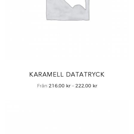
KARAMELL DATATRYCK
Prisintervall:
Från
216,00
kr
–
222,00
kr
216,00 kr
till
222,00 kr