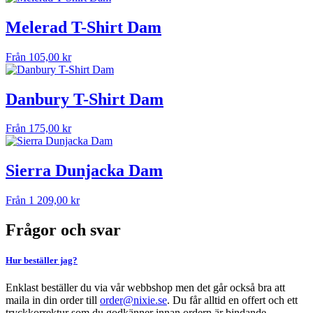
Melerad T-Shirt Dam
Från
105,00
kr
Danbury T-Shirt Dam
Från
175,00
kr
Sierra Dunjacka Dam
Från
1 209,00
kr
Frågor och svar
Hur beställer jag?
Enklast beställer du via vår webbshop men det går också bra att
maila in din order till
order@nixie.se
. Du får alltid en offert och ett
tryckkorrektur som du godkänner innan ordern är bindande.