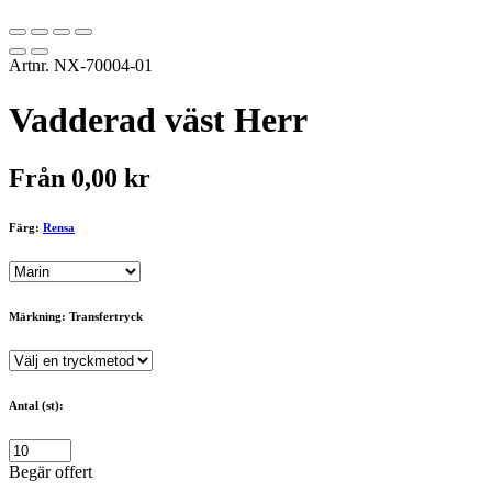
Artnr.
NX-70004-01
Vadderad väst Herr
Från
0,00
kr
Färg:
Rensa
Märkning: Transfertryck
Antal (st):
Begär offert