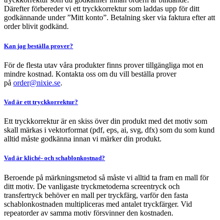
Därefter förbereder vi ett tryckkorrektur som laddas upp för ditt
godkännande under ”Mitt konto”. Betalning sker via faktura efter att
order blivit godkänd.
Kan jag beställa prover?
För de flesta utav våra produkter finns prover tillgängliga mot en
mindre kostnad. Kontakta oss om du vill beställa prover
på
order@nixie.se
.
Vad är ett tryckkorrektur?
Ett tryckkorrektur är en skiss över din produkt med det motiv som
skall märkas i vektorformat (pdf, eps, ai, svg, dfx) som du som kund
alltid måste godkänna innan vi märker din produkt.
Vad är kliché- och schablonkostnad?
Beroende på märkningsmetod så måste vi alltid ta fram en mall för
ditt motiv. De vanligaste tryckmetoderna screentryck och
transfertryck behöver en mall per tryckfärg, varför den fasta
schablonkostnaden multipliceras med antalet tryckfärger. Vid
repeatorder av samma motiv försvinner den kostnaden.