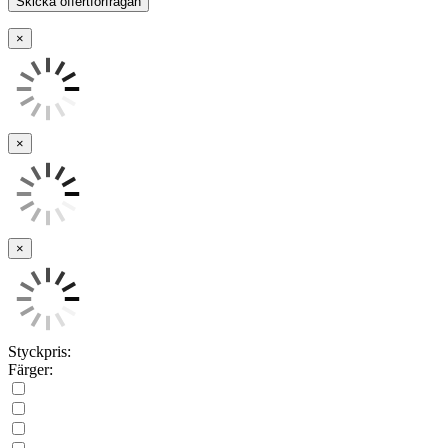
×
×
×
Styckpris:
Färger: