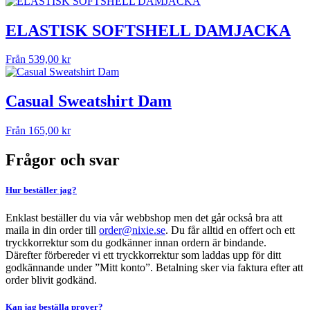
ELASTISK SOFTSHELL DAMJACKA
Från
539,00
kr
Casual Sweatshirt Dam
Från
165,00
kr
Frågor och svar
Hur beställer jag?
Enklast beställer du via vår webbshop men det går också bra att
maila in din order till
order@nixie.se
. Du får alltid en offert och ett
tryckkorrektur som du godkänner innan ordern är bindande.
Därefter förbereder vi ett tryckkorrektur som laddas upp för ditt
godkännande under ”Mitt konto”. Betalning sker via faktura efter att
order blivit godkänd.
Kan jag beställa prover?