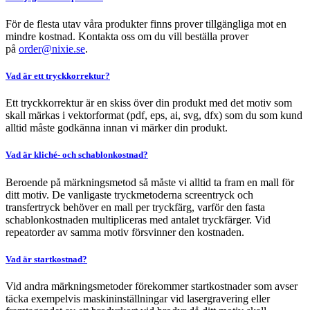
För de flesta utav våra produkter finns prover tillgängliga mot en
mindre kostnad. Kontakta oss om du vill beställa prover
på
order@nixie.se
.
Vad är ett tryckkorrektur?
Ett tryckkorrektur är en skiss över din produkt med det motiv som
skall märkas i vektorformat (pdf, eps, ai, svg, dfx) som du som kund
alltid måste godkänna innan vi märker din produkt.
Vad är kliché- och schablonkostnad?
Beroende på märkningsmetod så måste vi alltid ta fram en mall för
ditt motiv. De vanligaste tryckmetoderna screentryck och
transfertryck behöver en mall per tryckfärg, varför den fasta
schablonkostnaden multipliceras med antalet tryckfärger. Vid
repeatorder av samma motiv försvinner den kostnaden.
Vad är startkostnad?
Vid andra märkningsmetoder förekommer startkostnader som avser
täcka exempelvis maskininställningar vid lasergravering eller