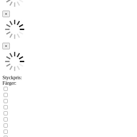
×
×
Styckpris:
Färger: