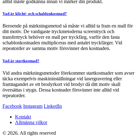
alltid måste godkänna innan vi märker din produkt.
Vad är kliché- och schablonkostnad?
Beroende på märkningsmetod så måste vi alltid ta fram en mall för
ditt motiv. De vanligaste tryckmetoderna screentryck och
transfertryck behöver en mall per tryckfärg, varför den fasta
schablonkostnaden multipliceras med antalet tryckfärger. Vid
repeatorder av samma motiv försvinner den kostnaden.
Vad är startkostnad?
Vid andra märkningsmetoder förekommer startkostnader som avser
täcka exempelvis maskininställningar vid lasergravering eller
framtagandet av ett brodyrkort vid brodyr då ditt motiv skall
översättas i stygn. Dessa kostnader försvinner inte alltid vid
repeatorder.
Facebook
Instagram
LinkedIn
Kontakt
Allmänna vilkor
© 2026. All rights reserved