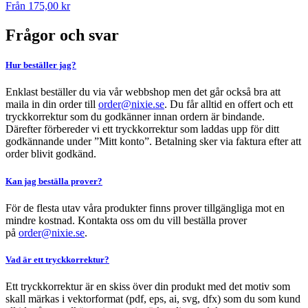
Från
175,00
kr
Frågor och svar
Hur beställer jag?
Enklast beställer du via vår webbshop men det går också bra att
maila in din order till
order@nixie.se
. Du får alltid en offert och ett
tryckkorrektur som du godkänner innan ordern är bindande.
Därefter förbereder vi ett tryckkorrektur som laddas upp för ditt
godkännande under ”Mitt konto”. Betalning sker via faktura efter att
order blivit godkänd.
Kan jag beställa prover?
För de flesta utav våra produkter finns prover tillgängliga mot en
mindre kostnad. Kontakta oss om du vill beställa prover
på
order@nixie.se
.
Vad är ett tryckkorrektur?
Ett tryckkorrektur är en skiss över din produkt med det motiv som
skall märkas i vektorformat (pdf, eps, ai, svg, dfx) som du som kund