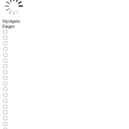
Styckpris:
Färger: