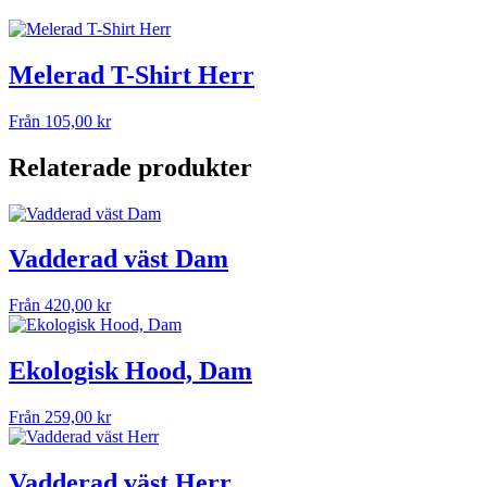
Melerad T-Shirt Herr
Från
105,00
kr
Relaterade produkter
Vadderad väst Dam
Från
420,00
kr
Ekologisk Hood, Dam
Från
259,00
kr
Vadderad väst Herr