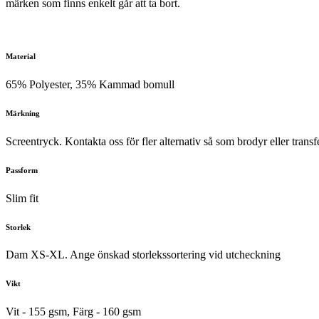
märken som finns enkelt går att ta bort.
Material
65% Polyester, 35% Kammad bomull
Märkning
Screentryck. Kontakta oss för fler alternativ så som brodyr eller transf
Passform
Slim fit
Storlek
Dam XS-XL. Ange önskad storlekssortering vid utcheckning
Vikt
Vit - 155 gsm, Färg - 160 gsm