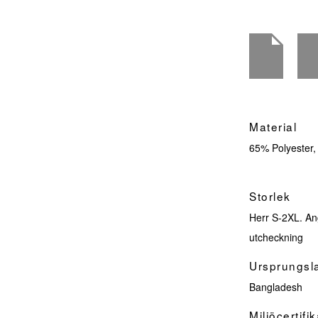
Material
65% Polyester
Storlek
Herr S-2XL. An
utcheckning
Ursprungsl
Bangladesh
Miljöcertifik