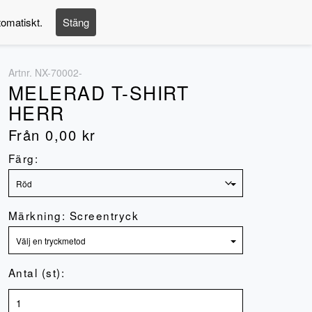
tomatiskt.
Stäng
Logga in
Artnr.
NX-70002-
MELERAD T-SHIRT
HERR
Från
0,00
kr
Färg:
Märkning: Screentryck
Antal (st):