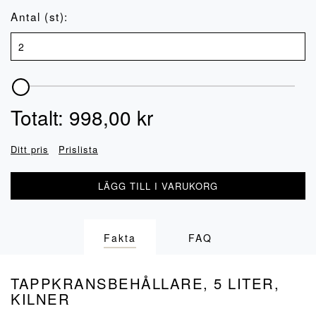
Antal (st):
Totalt:
998,00
kr
Ditt pris
Prislista
LÄGG TILL I VARUKORG
Fakta
FAQ
TAPPKRANSBEHÅLLARE, 5 LITER,
KILNER