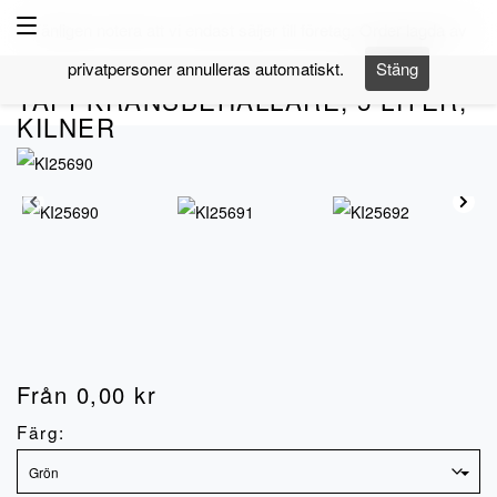
Navigering
Vänligen notera att vi endast säljer till företag. Order lagda av
privatpersoner annulleras automatiskt.
Stäng
Artnr.
NX-10568-
TAPPKRANSBEHÅLLARE, 5 LITER,
KILNER
Från
0,00
kr
Färg: