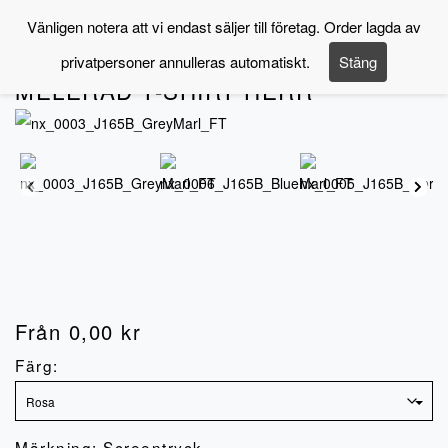
Navigering
Vänligen notera att vi endast säljer till företag. Order lagda av
privatpersoner annulleras automatiskt.
Stäng
Artnr.
NX-70002-
MELERAD T-SHIRT HERR
Från
0,00
kr
Färg:
Märkning: Screentryck