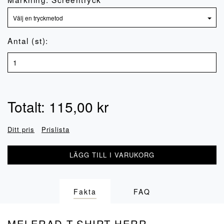
Antal (st):
Totalt:
115,00
kr
Ditt pris
Prislista
LÄGG TILL I VARUKORG
Fakta
FAQ
MELERAD T-SHIRT HERR